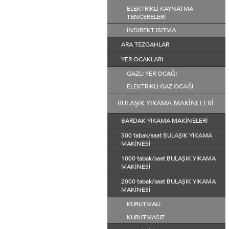
ELEKTRİKLİ KAYNATMA
TENCERELERİ
İNDİREKT ISITMA
ARA TEZGAHLAR
YER OCAKLARI
GAZLI YER OCAĞI
ELEKTRİKLİ GAZ OCAĞI
BULAŞIK YIKAMA MAKİNELERİ
BARDAK YIKAMA MAKİNELERİ
500 tabak/saat BULAŞIK YIKAMA
MAKİNESİ
1000 tabak/saat BULAŞIK YIKAMA
MAKİNESİ
2000 tabak/saat BULAŞIK YIKAMA
MAKİNESİ
KURUTMALI
KURUTMASIZ