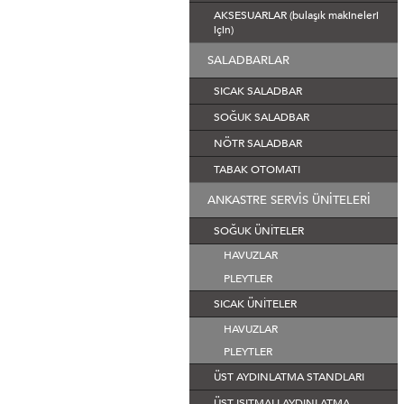
AKSESUARLAR (bulaşık makineleri
için)
SALADBARLAR
SICAK SALADBAR
SOĞUK SALADBAR
NÖTR SALADBAR
TABAK OTOMATI
ANKASTRE SERVİS ÜNİTELERİ
SOĞUK ÜNİTELER
HAVUZLAR
PLEYTLER
SICAK ÜNİTELER
HAVUZLAR
PLEYTLER
ÜST AYDINLATMA STANDLARI
ÜST ISITMALI AYDINLATMA