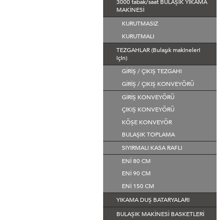
3000 tabak/saat BULAŞIK YIKAMA
MAKİNESİ
KURUTMASIZ
KURUTMALI
TEZGAHLAR (Bulaşık makineleri
için)
GİRİŞ / ÇIKIŞ TEZGAHI
GİRİŞ / ÇIKIŞ KONVEYÖRÜ
GİRİŞ KONVEYÖRÜ
ÇIKIŞ KONVEYÖRÜ
KÖŞE KONVEYÖR
BULAŞIK TOPLAMA
SIYIRMALI KASA RAFLI
ENİ 80 CM
ENİ 90 CM
ENİ 150 CM
YIKAMA DUŞ BATARYALARI
BULAŞIK MAKİNESİ BASKETLERİ