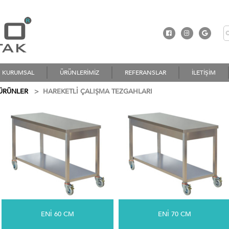
KURUMSAL
ÜRÜNLERİMİZ
REFERANSLAR
İLETİŞİM
 ÜRÜNLER
>
HAREKETLİ ÇALIŞMA TEZGAHLARI
ENİ 60 CM
ENİ 70 CM